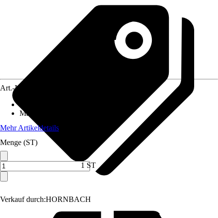
Art.-Nr.
10613705
Anschluss
:
25 mm (1Zoll)
Material
:
Kunststoff
Mehr Artikeldetails
Menge (ST)
1 ST
Verkauf durch:
HORNBACH