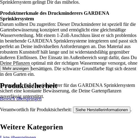
Sprinklersystem gelingt Dir das mühelos.
Produktmerkmale des Druckminderers GARDENA
Sprinklersystem
Darum solltest Du zugreifen: Dieser Druckminderer ist speziell für die
Gartenbewässerung konzipiert und ermöglicht eine gleichmäßige
Wasserverteilung. Mit einem 1-Zoll-Anschluss lässt er sich problemlos
in bestehende GARDENA Sprinklersysteme integrieren und passt sich
perfekt an Deine individuellen Anforderungen an. Das Material aus
robustem Kunststoff hält lange und ist widerstandsfähig gegenüber
äußeren Einflüssen. Der Einsatz im Außenbereich sorgt dafür, dass Du
Deine Pflanzen optimal mit der richtigen Wassermenge versorgst, ohne
den Boden zu übersättigen. Die schwarze Grundfarbe fügt sich dezent
Mehr anzeigen
in den Garten ein.
Produktsicherheit
Festgezurrt: Der Druckminderer für das GARDENA Sprinklersystem
sichert eine konstante Bewässerung, die Deine Gartenpflanzen
zuverlässig unterstützt.
Bereich überspringen
Verantwortlich für Produktsicherheit:
.
Siehe Herstellerinformationen
Weitere Kategorien
Liste überspringen