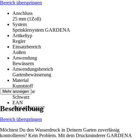
Bereich überspringen
Anschluss
25 mm (1Zoll)
System
Sprinklersystem GARDENA
Artikeltyp
Regler
Einsatzbereich
Außen
Anwendung
Bewässern
Anwendungsbereich
Gartenbewässerung
Material
Kunststoff
Grundfarbe
Mehr anzeigen
Schwarz
EAN
Beschreibung
4066407002227
Bereich überspringen
Möchtest Du den Wasserdruck in Deinem Garten zuverlässig
kontrollieren? Kein Problem. Mit dem Druckminderer GARDENA