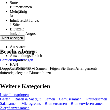
Sorte
Blumensamen
Mehrjährig
Ja
Inhalt reicht für ca.
1 Stück
Blütezeit
Juni, Juli, August
Erntezeit
Mehr anzeigen
-
Aussaatzeit
Beschreibung
Juni, Juli, August
Anwendungsbereich
Bereich überspringen
Ziergarten
EAN
Doppelte Dichternelke Samen - Fügen Sie Ihren Arrangements
5411266657719
duftende, elegante Blumen hinzu.
Weitere Kategorien
Liste überspringen
Garten
Rasen & Saatgut
Samen
Gemüsesamen
Kräutersamen
Salatsamen
Microgreens
Blumensamen
Blumenwiesensamen
Zierpflanzensamen