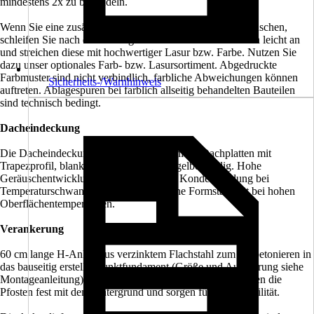
mindestens 2x zu behandeln.
Wenn Sie eine zusätzliche Veredelung der Oberfläche wünschen,
schleifen Sie nach der Montage die sichtbaren Oberflächen leicht an
und streichen diese mit hochwertiger Lasur bzw. Farbe. Nutzen Sie
dazu unser optionales Farb- bzw. Lasursortiment. Abgedruckte
Farbmuster sind nicht verbindlich, farbliche Abweichungen können
Sicherheits-/Warnhinweis
auftreten. Ablagespuren bei farblich allseitig behandelten Bauteilen
sind technisch bedingt.
Dacheindeckung
Die Dacheindeckung besteht aus Aluminium-Dachplatten mit
Trapezprofil, blank. Bruchsicher und hagelbeständig. Hohe
Geräuschentwicklung bei Niederschlag. Kondensbildung bei
Temperaturschwankungen möglich. Hohe Formstabilität bei hohen
Oberflächentemperaturen.
Verankerung
60 cm lange H-Anker aus verzinktem Flachstahl zum Einbetonieren in
das bauseitig erstellte Punktfundament (Größe und Ausführung siehe
Montageanleitung) sind im Bausatz enthalten. Sie verbinden die
Pfosten fest mit dem Untergrund und sorgen für hohe Stabilität.