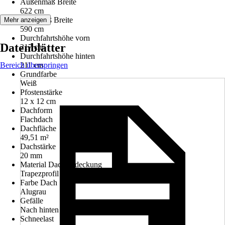
Außenmaß Breite
622 cm
Innenmaß Breite
Mehr anzeigen
590 cm
Durchfahrtshöhe vorn
Datenblätter
217 cm
Durchfahrtshöhe hinten
Bereich überspringen
211 cm
Grundfarbe
Weiß
Pfostenstärke
12 x 12 cm
Dachform
Flachdach
Dachfläche
49,51 m²
Dachstärke
20 mm
Material Dacheindeckung
Trapezprofil Aluminium
Farbe Dach
Alugrau
Gefälle
Nach hinten
Schneelast