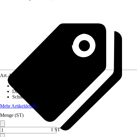
Art.-Nr.
10509490
Pfostenstärke
:
12 x 12 cm
Dachform
:
Flachdach
Schneelast
:
0,95 kN/m²
Mehr Artikeldetails
Menge (ST)
1 ST