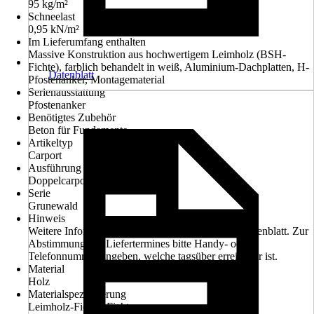
95 kg/m²
Schneelast
0,95 kN/m²
Im Lieferumfang enthalten
Massive Konstruktion aus hochwertigem Leimholz (BSH-
Fichte), farblich behandelt in weiß, Aluminium-Dachplatten, H-
Datenblatt
Pfostenanker, Montagematerial
Serienausstattung
Pfostenanker
Benötigtes Zubehör
Beton für Fundamente
Artikeltyp
Carport
Ausführung
Doppelcarport
Serie
Grunewald
Hinweis
Weitere Informationen entnehmen Sie bitte dem Datenblatt. Zur
Abstimmung des Liefertermines bitte Handy- oder
Telefonnummer angeben, welche tagsüber erreichbar ist.
Material
Holz
Materialspezifizierung
Leimholz-Fichte, Fichte