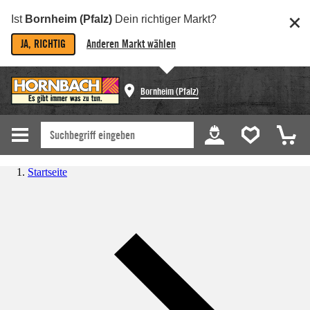
Ist
Bornheim (Pfalz)
Dein richtiger Markt?
JA, RICHTIG
Anderen Markt wählen
Bornheim (Pfalz)
Startseite