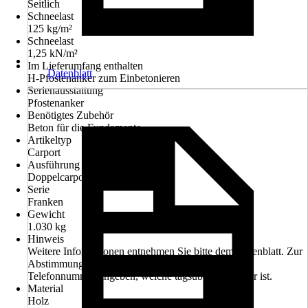
Seitlich
Schneelast
125 kg/m²
Schneelast
1,25 kN/m²
Im Lieferumfang enthalten
Datenblatt
H-Pfostenanker zum Einbetonieren
Serienausstattung
Pfostenanker
Benötigtes Zubehör
Beton für die Fundamente
Artikeltyp
Carport
Ausführung
Doppelcarport
Serie
Franken
Gewicht
1.030 kg
Hinweis
Weitere Informationen entnehmen Sie bitte dem Datenblatt. Zur
Abstimmung des Liefertermines bitte Handy- oder
Telefonnummer angeben, welche tagsüber erreichbar ist.
Material
Holz