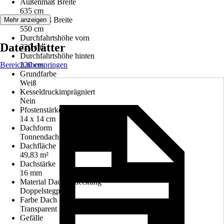
Außenmaß Breite
635 cm
Innenmaß Breite
Mehr anzeigen
550 cm
Durchfahrtshöhe vorn
Datenblätter
220 cm
Durchfahrtshöhe hinten
Bereich überspringen
220 cm
Grundfarbe
Weiß
Kesseldruckimprägniert
Nein
Pfostenstärke
14 x 14 cm
Dachform
Tonnendach
Dachfläche
49,83 m²
Dachstärke
16 mm
Material Dacheindeckung
Doppelstegplatte
Farbe Dach
Transparent
Gefälle