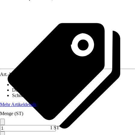
Art.-Nr.
10611549
Pfostenstärke
:
14 x 14 cm
Dachform
:
Tonnendach
Schneelast
:
1,25 kN/m²
Mehr Artikeldetails
Menge (ST)
1 ST