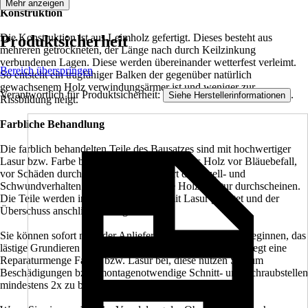
Mehr anzeigen
Konstruktion
Die Konstruktion ist aus Leimholz gefertigt. Dieses besteht aus
Produktsicherheit
mehreren getrockneten, der Länge nach durch Keilzinkung
verbundenen Lagen. Diese werden übereinander wetterfest verleimt.
Bereich überspringen
So entsteht ein tragfähiger Balken der gegenüber natürlich
gewachsenem Holz verwindungsärmer ist und weniger zur
Verantwortlich für Produktsicherheit:
.
Siehe Herstellerinformationen
Rissbildung neigt.
Farbliche Behandlung
Die farblich behandelten Teile des Bausatzes sind mit hochwertiger
Lasur bzw. Farbe behandelt. Diese schützt das Holz vor Bläuebefall,
vor Schäden durch UV-Licht, vermindert das Quell- und
Schwundverhalten und läßt trotzdem die Holzstruktur durchscheinen.
Die Teile werden im Werk 2x allseitig mit Lasur geflutet und der
Überschuss anschließend abgebürstet.
Sie können sofort nach der Anlieferung mit dem Aufbau beginnen, das
lästige Grundieren und Streichen entfällt. Jedem Bausatz liegt eine
Reparaturmenge Farbe, bzw. Lasur bei, diese nutzen Sie, um
Beschädigungen bzw. montagenotwendige Schnitt- und Schraubstellen
mindestens 2x zu behandeln.