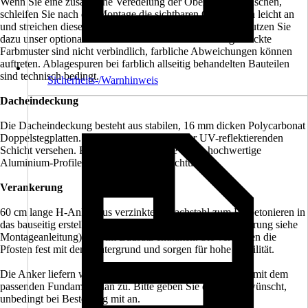
Wenn Sie eine zusätzliche Veredelung der Oberfläche wünschen,
schleifen Sie nach der Montage die sichtbaren Oberflächen leicht an
und streichen diese mit hochwertiger Lasur bzw. Farbe. Nutzen Sie
dazu unser optionales Farb- bzw. Lasursortiment. Abgedruckte
Farbmuster sind nicht verbindlich, farbliche Abweichungen können
auftreten. Ablagespuren bei farblich allseitig behandelten Bauteilen
sind technisch bedingt.
Sicherheits-/Warnhinweis
Dacheindeckung
Die Dacheindeckung besteht aus stabilen, 16 mm dicken Polycarbonat
Doppelstegplatten. Die Oberseite ist mit einer UV-reflektierenden
Schicht versehen. Befestigt werden diese durch hochwertige
Aluminium-Profile mit EPDM-Lippendichtungen.
Verankerung
60 cm lange H-Anker aus verzinktem Flachstahl zum Einbetonieren in
das bauseitig erstellte Punktfundament (Größe und Ausführung siehe
Montageanleitung) sind im Bausatz enthalten. Sie verbinden die
Pfosten fest mit dem Untergrund und sorgen für hohe Stabilität.
Die Anker liefern wir Ihnen auf Wunsch gerne zusammen mit dem
passenden Fundamentplan zu. Bitte geben Sie dies, so gewünscht,
unbedingt bei Bestellung mit an.