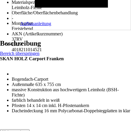
Materialspezifizierung
Leimholz-Fichte
Oberfläche/Oberflächenbehandlung
-
Montageart
Aufbauanleitung
Freistehend
AKN (Artikelkurznummer)
37RV
Beschreibung
EAN
4018211014521
Bereich überspringen
SKAN HOLZ Carport Franken
Bogendach-Carport
Außenmaße 635 x 755 cm
massive Konstruktion aus hochwertigem Leimholz (BSH-
Fichte)
farblich behandelt in weiß
Pfosten 14 x 14 cm inkl. H-Pfostenankern
Dacheindeckung 16 mm Polycarbonat-Doppelstegplatten in klar