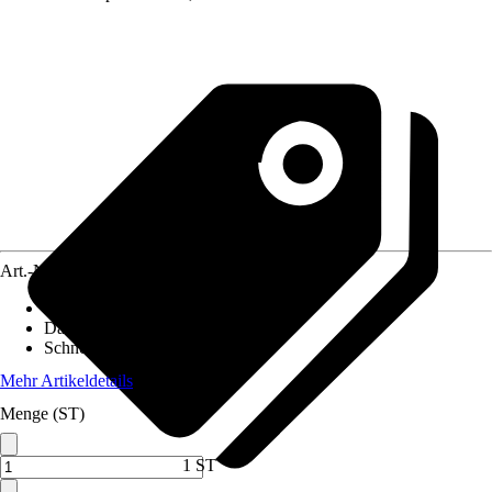
Art.-Nr.
10611560
Pfostenstärke
:
12 x 12 cm
Dachform
:
Flachdach
Schneelast
:
1,25 kN/m²
Mehr Artikeldetails
Menge (ST)
1 ST