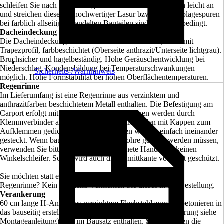
schleifen Sie nach der Montage die sichtbaren Oberflächen leicht an
und streichen diese mit hochwertiger Lasur bzw. Farbe. Ablagespuren
bei farblich allseitig behandelten Bauteilen sind technisch bedingt.
Dacheindeckung
Die Dacheindeckung besteht aus Aluminium-Dachplatten mit
Trapezprofil, farbbeschichtet (Oberseite anthrazit/Unterseite lichtgrau).
Bruchsicher und hagelbeständig. Hohe Geräuschentwicklung bei
Niederschlag. Kondensbildung bei Temperaturschwankungen
Sicherheits-/Warnhinweis
möglich. Hohe Formstabilität bei hohen Oberflächentemperaturen.
Regenrinne
Im Lieferumfang ist eine Regenrinne aus verzinktem und
anthrazitfarben beschichtetem Metall enthalten. Die Befestigung am
Carport erfolgt mit Sirnbretthaltern. Die Rinnen werden durch
Klemmverbinder aneinander gestoßen, die Enden mit Kappen zum
Aufklemmen gedichtet. Rohre und Bögen werden einfach ineinander
gesteckt. Wenn bauseitig Rinnen oder Rohre gekürzt werden müssen,
verwenden Sie bitte eine für Stahl geeignete Handsäge, keinen
Winkelschleifer. Somit wird auch die Schnittkante vor Rost geschützt.
Sie möchten statt einer Regenrinne in anthrazit eine weiße
Regenrinne? Kein Problem. Vermerken Sie dieses in der Bestellung.
Verankerung
60 cm lange H-Anker aus verzinktem Flachstahl zum Einbetonieren in
das bauseitig erstellte Punktfundament (Größe und Ausführung siehe
Montageanleitung) sind im Bausatz enthalten. Sie verbinden die