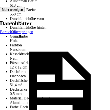
Außenmaß Breite
613 cm
Innenmaß Breite
Mehr anzeigen
550 cm
Durchfahrtshöhe vorn
Datenblätter
223 cm
Durchfahrtshöhe hinten
Bereich überspringen
206 cm
Grundfarbe
Holz
Farbton
Nussbaum
Kesseldruckimprägniert
Nein
Pfostenstärke
12 x 12 cm
Dachform
Flachdach
Dachfläche
51,4 m²
Dachstärke
0,5 mm
Material Dacheindeckung
Aluminium, Trapezprofil Aluminium
Farbe Dach