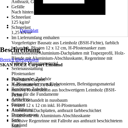
Anthrazit, Grau
Gefälle
Nach hinten
Schneelast
125 kg/m²
Schneelast
Datenblatt
1,25 kN/m²
Im Lieferumfang enthalten
Vorgefertigter Bausatz aus Leimholz (BSH-Fichte), farblich
behandelt, Pfosten 12 x 12 cm, H-Pfostenanker zum
Beschreibung
Einbetonieren, Aluminium-Dachplatten mit Trapezprofil, Holz-
Blende mit Aluminium-Abschlusskante, Regenrinne mit
Bereich überspringen
Fallrohr, Montagematerial
SKAN HOLZ Carport Emsland
Serienausstattung
Pfostenanker
Beiliegendes Zubehör
Flachdach-Carport
H-Pfostenanker zum Einbetonieren, Befestigungsmaterial
Außenmaße 613 x 846 cm
Benötigtes Zubehör
massive Konstruktion aus hochwertigem Leimholz (BSH-
Beton für die Fundamente
Fichte)
Artikeltyp
farblich behandelt in nussbaum
Carport
Pfosten 12 x 12 cm inkl. H-Pfostenankern
Ausführung
Aluminium-Dachplatten, anthrazit farbbeschichtet
Doppelcarport
Holzblende mit Aluminium-Abschlusskante
Serie
inklusive Regenrinne mit Fallrohr aus anthrazit beschichtetem
Emsland
Stahl