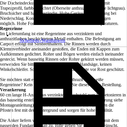
Die Dacheindeckung besteht aus Aluminium-Dachplatten mit
Trapezprofil, farbbeschichtet (Oberseite anthrazit/Unterseite lichtgrau).
Bruchsicher und hagelbeständig. Hohe Geräuschentwicklung bei
Niederschlag. Kondensbildung bei Temperaturschwankungen
möglich. Hohe Formstabilität bei hohen Oberflächentemperaturen.
Regenrinne
Im Lieferumfang ist eine Regenrinne aus verzinktem und
anthrazitfarben beschichtetem Metall enthalten. Die Befestigung am
Sicherheits-/Warnhinweis
Carport erfolgt mit Sirnbretthaltern. Die Rinnen werden durch
Klemmverbinder aneinander gestoßen, die Enden mit Kappen zum
Aufklemmen gedichtet. Rohre und Bögen werden einfach ineinander
gesteckt. Wenn bauseitig Rinnen oder Rohre gekürzt werden müssen,
verwenden Sie bitte eine für Stahl geeignete Handsäge, keinen
Winkelschleifer. Somit wird auch die Schnittkante vor Rost geschützt.
Sie möchten statt einer Regenrinne in anthrazit eine weiße
Regenrinne? Kein Problem. Vermerken Sie dieses in der Bestellung.
Verankerung
60 cm lange H-Anker aus verzinktem Flachstahl zum Einbetonieren in
das bauseitig erstellte Punktfundament (Größe und Ausführung siehe
Montageanleitung) sind im Bausatz enthalten. Sie verbinden die
Pfosten fest mit dem Untergrund und sorgen für hohe Stabilität.
Die Anker liefern wir Ihnen auf Wunsch gerne zusammen mit dem
passenden Fundamentplan zu. Bitte geben Sie dies, so gewünscht,