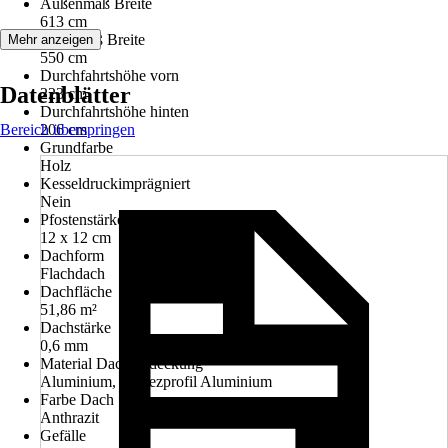
Außenmaß Breite
613 cm
Innenmaß Breite
Mehr anzeigen
550 cm
Durchfahrtshöhe vorn
Datenblätter
223 cm
Durchfahrtshöhe hinten
Bereich überspringen
206 cm
Grundfarbe
Holz
Kesseldruckimprägniert
Nein
Pfostenstärke
12 x 12 cm
Dachform
Flachdach
Dachfläche
51,86 m²
Dachstärke
0,6 mm
Material Dacheindeckung
Aluminium, Trapezprofil Aluminium
Farbe Dach
Anthrazit
Gefälle