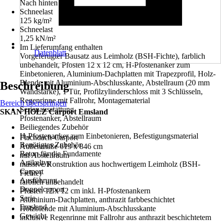
Nach hinten
Schneelast
125 kg/m²
Schneelast
1,25 kN/m²
Im Lieferumfang enthalten
Datenblatt
Vorgefertigter Bausatz aus Leimholz (BSH-Fichte), farblich
unbehandelt, Pfosten 12 x 12 cm, H-Pfostenanker zum
Einbetonieren, Aluminium-Dachplatten mit Trapezprofil, Holz-
Blende mit Aluminium-Abschlusskante, Abstellraum (20 mm
Beschreibung
Wandstärke), 1 Tür, Profilzylinderschloss mit 3 Schlüsseln,
Regenrinne mit Fallrohr, Montagematerial
Bereich überspringen
Serienausstattung
SKAN HOLZ Carport Emsland
Pfostenanker, Abstellraum
Beiliegendes Zubehör
H-Pfostenanker zum Einbetonieren, Befestigungsmaterial
Flachdach-Carport
Benötigtes Zubehör
Außenmaße 613 x 846 cm
Beton für die Fundamente
mit Abstellraum
Artikeltyp
massive Konstruktion aus hochwertigem Leimholz (BSH-
Carport
Fichte)
Ausführung
farblich unbehandelt
Doppelcarport
Pfosten 12 x 12 cm inkl. H-Pfostenankern
Serie
Aluminium-Dachplatten, anthrazit farbbeschichtet
Emsland
Holzblende mit Aluminium-Abschlusskante
Gewicht
inklusive Regenrinne mit Fallrohr aus anthrazit beschichtetem