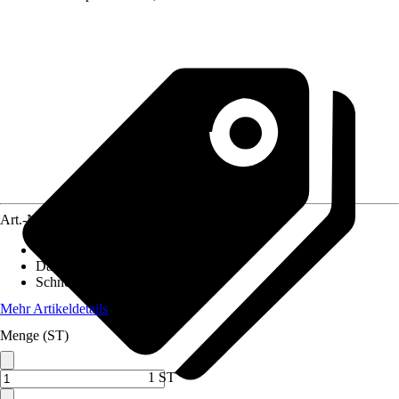
Art.-Nr.
5604621
Pfostenstärke
:
12 x 12 cm
Dachform
:
Flachdach
Schneelast
:
1,25 kN/m²
Mehr Artikeldetails
Menge (ST)
1 ST