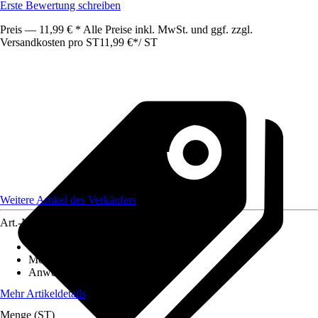
Erste Bewertung schreiben
Preis — 11,99 € * Alle Preise inkl. MwSt. und ggf. zzgl.
Versandkosten pro ST
11,99 €
*
/
ST
Weitere Artikel des Verkäufers
Art.-Nr.
12551204
Artikeltyp
:
Gurtwickler
Montageart
:
Unterputz
Anwendungsbereich
:
Fenster
Mehr Artikeldetails
Menge (ST)