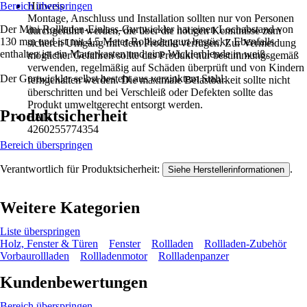
Bereich überspringen
Hinweis
Montage, Anschluss und Installation sollten nur von Personen
Der Mini Rollladen-Einlass-Gurtwickler hat einen Lochabstand von
durchgeführt werden, die über die nötigen Kenntnisse zum
130 mm und ist mit 4,5 Meter Rollladengurt bestückt. Ebenfalls
sicheren Umgang mit dem Produkt verfügen. Zur Vermeidung
enthalten ist ein Mauerkasten und eine Wicklerblende in weiß.
möglicher Gefahren sollte das Produkt nur bestimmungsgemäß
verwenden, regelmäßig auf Schäden überprüft und von Kindern
Der Gurtwickler selbst besteht aus verzinktem Stahl.
ferngehalten werden. Die maximale Belastbarkeit sollte nicht
überschritten und bei Verschleiß oder Defekten sollte das
Produkt umweltgerecht entsorgt werden.
Produktsicherheit
EAN
4260255774354
Bereich überspringen
Verantwortlich für Produktsicherheit:
.
Siehe Herstellerinformationen
Weitere Kategorien
Liste überspringen
Holz, Fenster & Türen
Fenster
Rollladen
Rollladen-Zubehör
Vorbaurollladen
Rollladenmotor
Rollladenpanzer
Kundenbewertungen
Bereich überspringen