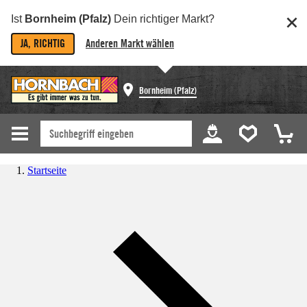
Ist
Bornheim (Pfalz)
Dein richtiger Markt?
JA, RICHTIG
Anderen Markt wählen
Bornheim (Pfalz)
Startseite