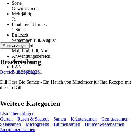
Sorte
Gewürzsamen
Mehrjährig
Ja
Inhalt reicht für ca.
1 Stück
Erntezeit
September, Juli, August
Aussaatzeit
Mehr anzeigen
Mai, Juni, Juli, April
Anwendungsbereich
Beschreibung
Ziergarten
EAN
Bereich überspringen
5411266202261
Dill Hera Bio Samen - Ein Hauch von Mittelmeer für Ihre Rezepte mit
diesem Dill.
Weitere Kategorien
Liste überspringen
Garten
Rasen & Saatgut
Samen
Kräutersamen
Gemüsesamen
Salatsamen
Microgreens
Blumensamen
Blumenwiesensamen
Zierpflanzensamen