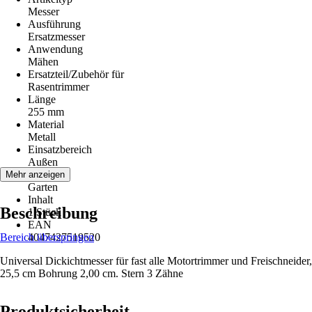
Messer
Ausführung
Ersatzmesser
Anwendung
Mähen
Ersatzteil/Zubehör für
Rasentrimmer
Länge
255 mm
Material
Metall
Einsatzbereich
Außen
Räume
Mehr anzeigen
Garten
Inhalt
Beschreibung
1 Stück
EAN
Bereich überspringen
4047427519520
Universal Dickichtmesser für fast alle Motortrimmer und Freischneider,
25,5 cm Bohrung 2,00 cm. Stern 3 Zähne
Produktsicherheit