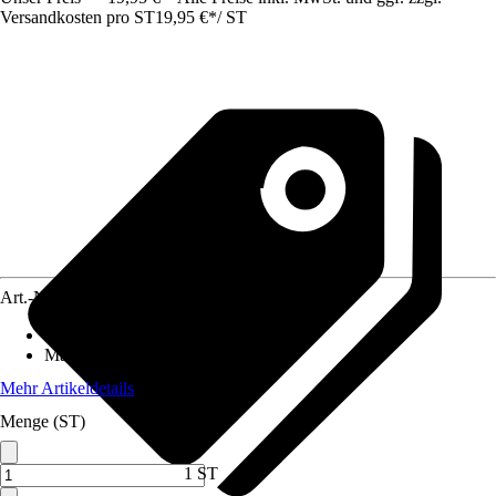
Versandkosten pro ST
19,95 €
*
/
ST
Art.-Nr.
5547904
Artikeltyp
:
Messer
Material
:
Metall
Mehr Artikeldetails
Menge (ST)
1 ST