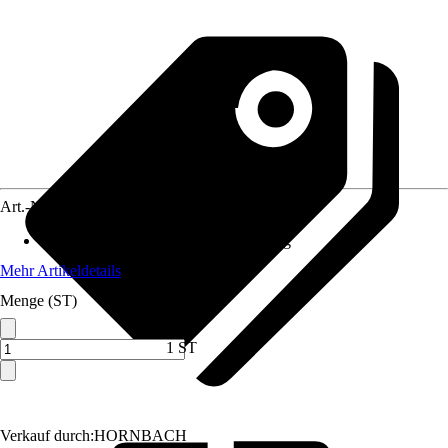
Art.-Nr.
12382315
Anwendungsbereich
:
Duschabtrennung
Mehr Artikeldetails
Menge (ST)
1 ST
Verkauf durch:
HORNBACH