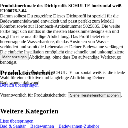
Produktmerkmale des Dichtprofils SCHULTE horizontal weiß
E100076-3-04
Darum solltest Du zugreifen: Dieses Dichtprofil ist speziell für die
Badewannenfaltwand entwickelt und passt perfekt zum Modell
Komfort sowie zur Hornbach-Artikelnummer 5025835. Die weiße
Farbe fügt sich nahtlos in die meisten Badezimmerdesigns ein und
sorgt für eine unauffällige Abdichtung. Das Profil bietet eine
hervorragende Wasserbarriere, die das Austreten von Wasser
verhindert und somit die Lebensdauer Deiner Badewanne verlängert.
Die einfache Installation ermöglicht eine schnelle und unkomplizierte
Erneuerung der Abdichtung, ohne dass Du aufwendige Werkzeuge
Mehr anzeigen
benötigst.
Produktsicherheit
Festgezurrt: Das Dichtprofil SCHULTE horizontal weiß ist die ideale
Wahl für eine effektive und langlebige Abdichtung Deiner
Badewannenfaltwand.
Bereich überspringen
Verantwortlich für Produktsicherheit:
.
Siehe Herstellerinformationen
Weitere Kategorien
Liste überspringen
Bad & Sanitär
Badewannen
Badewannen-Zubehör