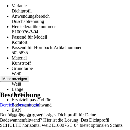
Variante
Dichtprofil
Anwendungsbereich
Duschabtrennung
Herstellerartikelnummer
E100076-3-04
Passend für Modell
Komfort
Passend für Hornbach-Artikelnummer
5025835
Material
Kunststoff
Grundfarbe
Weiß
Farbton
Mehr anzeigen
Weiß
Länge
Beschreibung
1.600 mm
Ersatzteil passend für
Bereich überspringen
Badewannenfaltwand
EAN
Benötigst Du ein zuverlässiges Dichtprofil für Deine
4068135001770
Badewannenfaltwand? Hier ist die Lösung: Das Dichtprofil
SCHULTE horizontal weiß E100076-3-04 bietet optimalen Schutz.