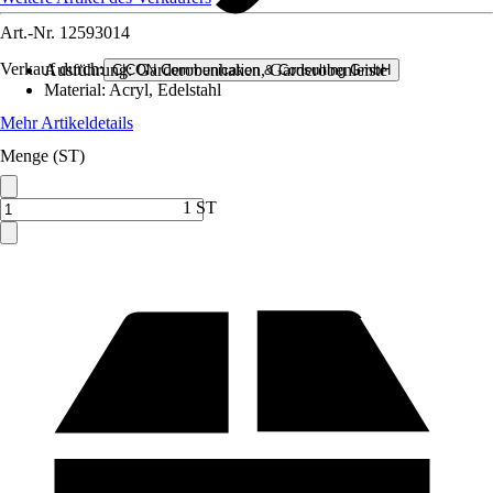
Art.-Nr.
12593014
Verkauf durch:
Ausführung
:
Garderobenhaken, Garderobenleiste
C|CON Communication & Consulting GmbH
Material
:
Acryl, Edelstahl
Mehr Artikeldetails
Menge (ST)
1 ST