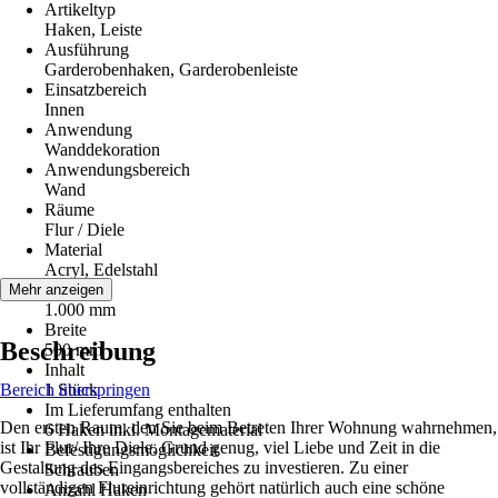
Artikeltyp
Haken, Leiste
Ausführung
Garderobenhaken, Garderobenleiste
Einsatzbereich
Innen
Anwendung
Wanddekoration
Anwendungsbereich
Wand
Räume
Flur / Diele
Material
Acryl, Edelstahl
Höhe
Mehr anzeigen
1.000 mm
Breite
Beschreibung
500 mm
Inhalt
Bereich überspringen
1 Stück
Im Lieferumfang enthalten
Den ersten Raum, den Sie beim Betreten Ihrer Wohnung wahrnehmen,
6 Haken inkl. Montagematerial
ist Ihr Flur/ Ihre Diele. Grund genug, viel Liebe und Zeit in die
Befestigungsmöglichkeit
Gestaltung des Eingangsbereiches zu investieren. Zu einer
Schrauben
vollständigen Flureinrichtung gehört natürlich auch eine schöne
Anzahl Haken