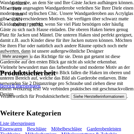
Wandgarderobe, an dem Sie und Ihre Gäste Jacken aufhängen können.
6 Stück
Mit unserer angesagten Wandgarderobe verleihen Sie Ihrer Diele einen
Tiefe
modernen und stylischen Chic. Unsere Wandgarderoben aus Acrylglas
4 mm
gibt es mit verschiedenen Motiven. Sie verfügen über schwarz matte
EAN
Kleiderhaken - perfekt, wenn Sie viel Platz benötigen oder häufig
4067437130782
Gäste zu sich nach Hause einladen. Die oberen Haken bieten genug
Platz für Jacken und Mäntel. Die unteren Haken sind perfekt geeignet,
damit z.B. auch Kinder diese für ihre Jacken nutzen können. Möchten
Sie ihren Flur oder natürlich auch andere Räume optisch noch mehr
aufwerten, dann ist unsere außergewöhnliche Designer
Garderobe genau das Richtige für sie. Denn gut getarnt ist diese
Mehr anzeigen
Garderobe auf den ersten Blick gar nicht als solche erkennbar.
Vielmehr bewundert man das farbenfrohe und moderne Motiv an der
Produktsicherheit
Wand und erst auf den zweiten Blick fallen die Haken im oberen und
unteren Bereich auf, welche das Bild als Garderobe entlarven. Bitte
verwenden Sie 2 Distanzringe pro Schraube und ziehen diese mit
Bereich überspringen
einem Werkzeug fest! Wir verbinden praktisches mit geschmackvollem
Design.
Verantwortlich für Produktsicherheit:
.
Siehe Herstellerinformationen
Weitere Kategorien
Liste überspringen
Eisenwaren
Beschläge
Möbelbeschläge
Garderobenleisten