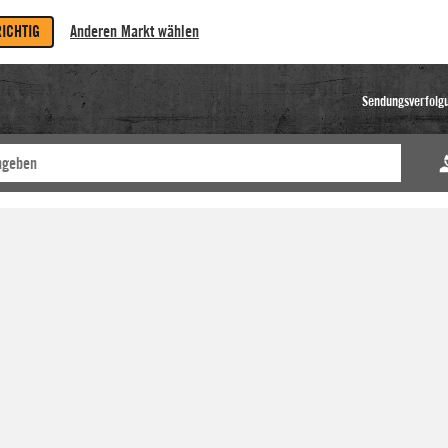
RICHTIG
Anderen Markt wählen
Sendungsverfolg