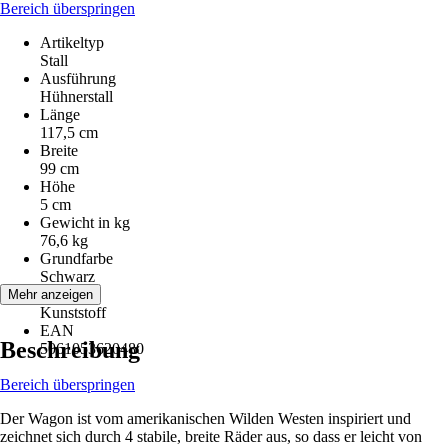
Bereich überspringen
Artikeltyp
Stall
Ausführung
Hühnerstall
Länge
117,5 cm
Breite
99 cm
Höhe
5 cm
Gewicht in kg
76,6 kg
Grundfarbe
Schwarz
Material
Mehr anzeigen
Kunststoff
EAN
Beschreibung
5061053620480
Bereich überspringen
Der Wagon ist vom amerikanischen Wilden Westen inspiriert und
zeichnet sich durch 4 stabile, breite Räder aus, so dass er leicht von