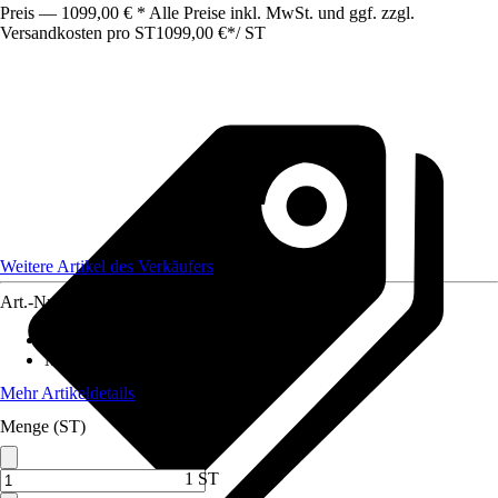
Preis — 1099,00 € * Alle Preise inkl. MwSt. und ggf. zzgl.
Versandkosten pro ST
1099,00 €
*
/
ST
Weitere Artikel des Verkäufers
Art.-Nr.
12731086
Artikeltyp
:
Stall
Material
:
Kunststoff
Mehr Artikeldetails
Menge (ST)
1 ST