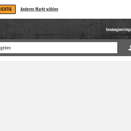
RICHTIG
Anderen Markt wählen
Sendungsverfolg