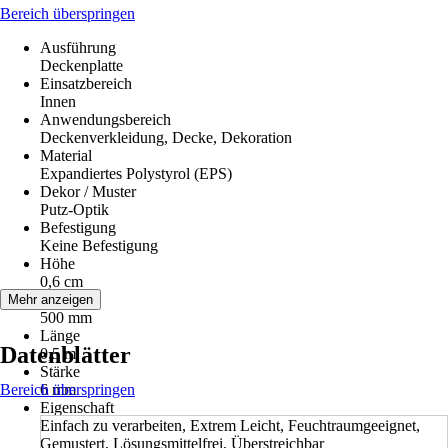
Bereich überspringen
Ausführung
Deckenplatte
Einsatzbereich
Innen
Anwendungsbereich
Deckenverkleidung, Decke, Dekoration
Material
Expandiertes Polystyrol (EPS)
Dekor / Muster
Putz-Optik
Befestigung
Keine Befestigung
Höhe
0,6 cm
Breite
Mehr anzeigen
500 mm
Länge
Datenblätter
0,5 m
Stärke
Bereich überspringen
6 mm
Eigenschaft
Einfach zu verarbeiten, Extrem Leicht, Feuchtraumgeeignet,
Gemustert, Lösungsmittelfrei, Überstreichbar