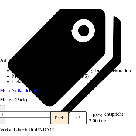
Art.-Nr.
10725101
Anwendungsbereich
:
Deckenverkleidung, Decke, Dekoration
Material
:
Expandiertes Polystyrol (EPS)
Dekor / Muster
:
Putz-Optik
Mehr Artikeldetails
Menge (Pack)
entspricht
1 Pack
Pack
m²
2,000 m²
Verkauf durch:
HORNBACH