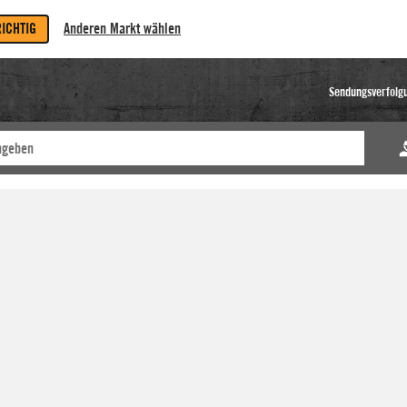
RICHTIG
Anderen Markt wählen
Sendungsverfolg