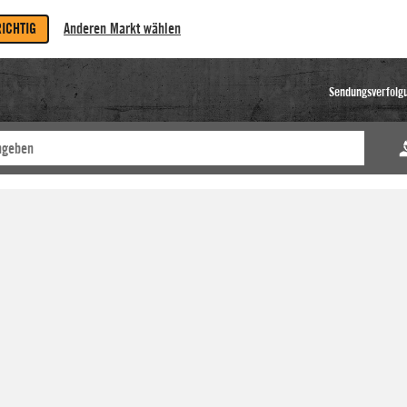
RICHTIG
Anderen Markt wählen
Sendungsverfolg