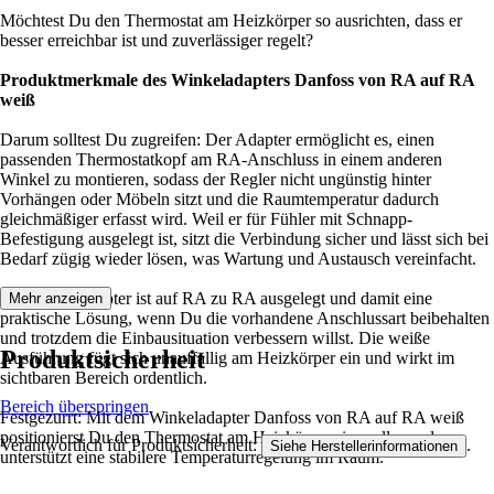
Möchtest Du den Thermostat am Heizkörper so ausrichten, dass er
besser erreichbar ist und zuverlässiger regelt?
Produktmerkmale des Winkeladapters Danfoss von RA auf RA
weiß
Darum solltest Du zugreifen: Der Adapter ermöglicht es, einen
passenden Thermostatkopf am RA-Anschluss in einem anderen
Winkel zu montieren, sodass der Regler nicht ungünstig hinter
Vorhängen oder Möbeln sitzt und die Raumtemperatur dadurch
gleichmäßiger erfasst wird. Weil er für Fühler mit Schnapp-
Befestigung ausgelegt ist, sitzt die Verbindung sicher und lässt sich bei
Bedarf zügig wieder lösen, was Wartung und Austausch vereinfacht.
Der Winkeladapter ist auf RA zu RA ausgelegt und damit eine
Mehr anzeigen
praktische Lösung, wenn Du die vorhandene Anschlussart beibehalten
und trotzdem die Einbausituation verbessern willst. Die weiße
Produktsicherheit
Ausführung fügt sich unauffällig am Heizkörper ein und wirkt im
sichtbaren Bereich ordentlich.
Bereich überspringen
Festgezurrt: Mit dem Winkeladapter Danfoss von RA auf RA weiß
positionierst Du den Thermostat am Heizkörper sinnvoller und
Verantwortlich für Produktsicherheit:
.
Siehe Herstellerinformationen
unterstützt eine stabilere Temperaturregelung im Raum.