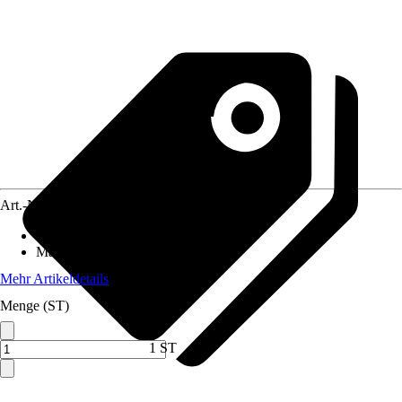
Art.-Nr.
12015444
Anwendungsbereich
:
Heizkörper
Material
:
Messing
Mehr Artikeldetails
Menge (ST)
1 ST