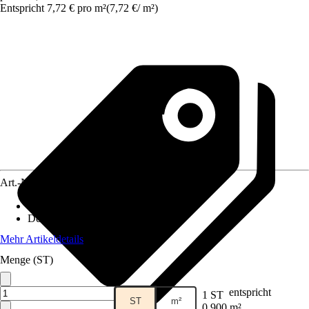
Entspricht 7,72 € pro m²
(
7,72 €
/
m²
)
Art.-Nr.
5064572
Material
:
PVC
Dekoroptik
:
Transparente Struktur
Mehr Artikeldetails
Menge (ST)
entspricht
1 ST
ST
m²
0,900 m²