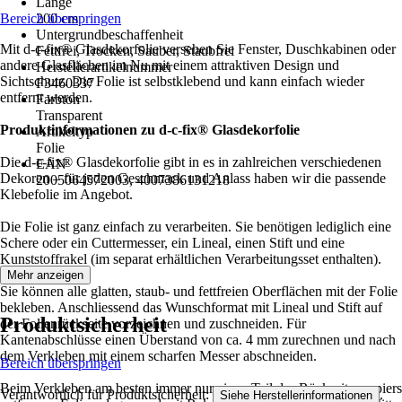
Länge
Bereich überspringen
200 cm
Untergrundbeschaffenheit
Mit d-c-fix® Glasdekorfolie versehen Sie Fenster, Duschkabinen oder
Fettfrei, Trocken, Sauber, Staubfrei
andere Glasflächen im Nu mit einem attraktiven Design und
Herstellerartikelnummer
Sichtschutz. Die Folie ist selbstklebend und kann einfach wieder
F3460337
entfernt werden.
Farbton
Transparent
Produktinformationen zu d-c-fix® Glasdekorfolie
Artikeltyp
Folie
Die d-c-fix® Glasdekorfolie gibt in es in zahlreichen verschiedenen
EAN
Dekoren – für jeden Geschmack und Anlass haben wir die passende
2005064572003, 4007386131218
Klebefolie im Angebot.
Die Folie ist ganz einfach zu verarbeiten. Sie benötigen lediglich eine
Schere oder ein Cuttermesser, ein Lineal, einen Stift und eine
Kunststoffrakel (im separat erhältlichen Verarbeitungsset enthalten).
Mehr anzeigen
Sie können alle glatten, staub- und fettfreien Oberflächen mit der Folie
bekleben. Anschliessend das Wunschformat mit Lineal und Stift auf
Produktsicherheit
der Folienrückseite vorzeichnen und zuschneiden. Für
Kantenabschlüsse einen Überstand von ca. 4 mm zurechnen und nach
dem Verkleben mit einem scharfen Messer abschneiden.
Bereich überspringen
Beim Verkleben am besten immer nur einen Teil des Rückseitenpapiers
Verantwortlich für Produktsicherheit:
.
Siehe Herstellerinformationen