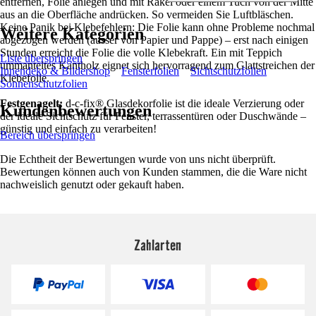
entfernen, Folie anlegen und mit Rakel oder einem Tuch von der Mitte
aus an die Oberfläche andrücken. So vermeiden Sie Luftbläschen.
Keine Panik bei Klebefehlern: Die Folie kann ohne Probleme nochmal
Weitere Kategorien
abgezogen werden (ausser von Papier und Pappe) – erst nach einigen
Stunden erreicht die Folie die volle Klebekraft. Ein mit Teppich
Liste überspringen
ummanteltes Kantholz eignet sich hervorragend zum Glattstreichen der
Innendeko & Bildershop
Fensterfolien
Sichtschutzfolien
Klebefolie.
Sonnenschutzfolien
Festgenagelt:
d-c-fix® Glasdekorfolie ist die ideale Verzierung oder
Kundenbewertungen
der ideale Sichtschutz für Fenster, terrassentüren oder Duschwände –
günstig und einfach zu verarbeiten!
Bereich überspringen
Die Echtheit der Bewertungen wurde von uns nicht überprüft.
Bewertungen können auch von Kunden stammen, die die Ware nicht
nachweislich genutzt oder gekauft haben.
Zahlarten