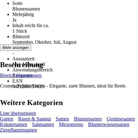
Sorte
Blumensamen
Mehrjährig
Ja
Inhalt reicht für ca.
1 Stück
Blütezeit
September, Oktober, Juli, August
Erntezeit
Mehr anzeigen
-
Aussaatzeit
Beschreibung
Mai, März, April
Anwendungsbereich
Bereich überspringen
Ziergarten
EAN
Cosmea Polidar Samen - Elegante, zarte Blumen, ideal für Beete.
5411266957635
Weitere Kategorien
Liste überspringen
Garten
Rasen & Saatgut
Samen
Blumensamen
Gemüsesamen
Kräutersamen
Salatsamen
Microgreens
Blumenwiesensamen
Zierpflanzensamen