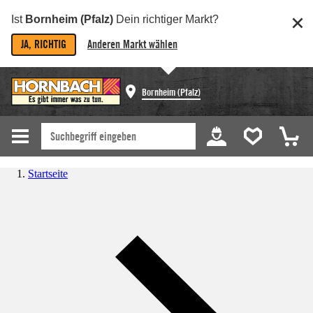
Ist
Bornheim (Pfalz)
Dein richtiger Markt?
JA, RICHTIG
Anderen Markt wählen
Bornheim (Pfalz)
Startseite