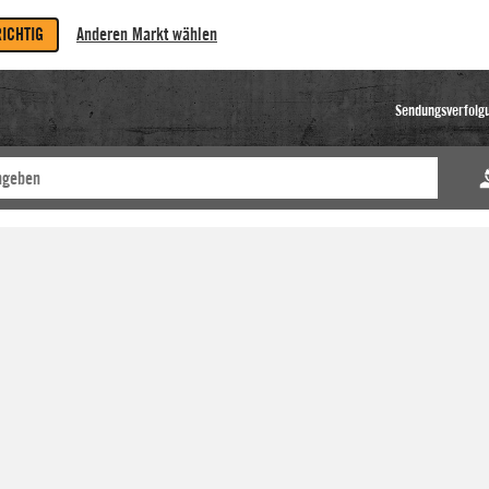
RICHTIG
Anderen Markt wählen
Sendungsverfolg