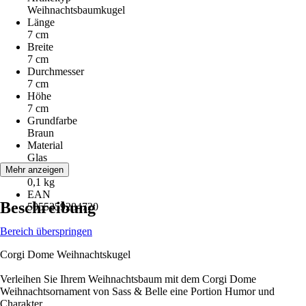
Weihnachtsbaumkugel
Länge
7 cm
Breite
7 cm
Durchmesser
7 cm
Höhe
7 cm
Grundfarbe
Braun
Material
Glas
Gewicht
Mehr anzeigen
0,1 kg
EAN
Beschreibung
5055259284720
Bereich überspringen
Corgi Dome Weihnachtskugel
Verleihen Sie Ihrem Weihnachtsbaum mit dem Corgi Dome
Weihnachtsornament von Sass & Belle eine Portion Humor und
Charakter.