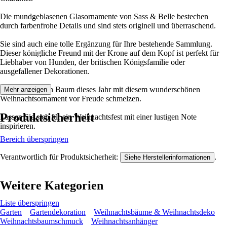
Die mundgeblasenen Glasornamente von Sass & Belle bestechen
durch farbenfrohe Details und sind stets originell und überraschend.
Sie sind auch eine tolle Ergänzung für Ihre bestehende Sammlung.
Dieser königliche Freund mit der Krone auf dem Kopf ist perfekt für
Liebhaber von Hunden, der britischen Königsfamilie oder
ausgefallener Dekorationen.
Lassen Sie Ihren Baum dieses Jahr mit diesem wunderschönen
Mehr anzeigen
Weihnachtsornament vor Freude schmelzen.
Produktsicherheit
Lassen Sie sich für ein Weihnachtsfest mit einer lustigen Note
inspirieren.
Bereich überspringen
Verantwortlich für Produktsicherheit:
.
Siehe Herstellerinformationen
Weitere Kategorien
Liste überspringen
Garten
Gartendekoration
Weihnachtsbäume & Weihnachtsdeko
Weihnachtsbaumschmuck
Weihnachtsanhänger