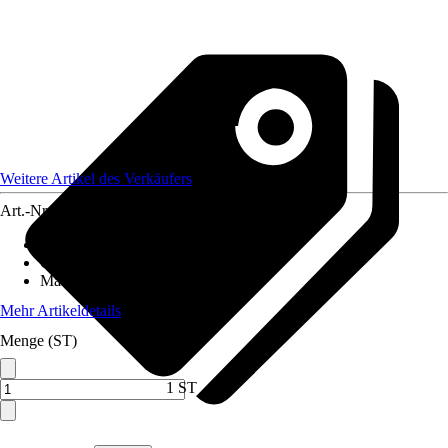
Weitere Artikel des Verkäufers
Art.-Nr.
12590520
Artikeltyp
:
Weihnachtsbaumkugel
Grundfarbe
:
Braun
Material
:
Glas
Mehr Artikeldetails
Menge (ST)
1 ST