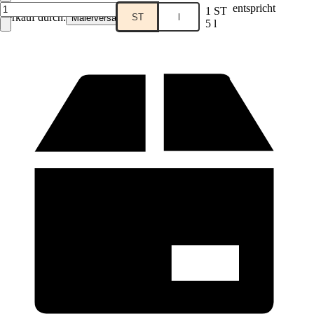
entspricht
1 ST
Verkauf durch:
ST
l
Malerversand
5 l