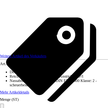
Weitere Artikel des Verkäufers
Art.-Nr.
12631475
Deckkraft
:
1 - höchste Deckkraft
Reichweite (ca.) bei einmaligem Anstrich
:
7 m²/l
Nassabriebbeständigkeit nach DIN EN 13300 Klasse
:
2 -
scheuerbeständig
Mehr Artikeldetails
Menge (ST)