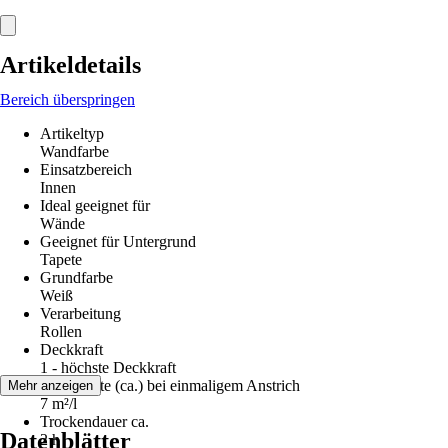
Artikeldetails
Bereich überspringen
Artikeltyp
Wandfarbe
Einsatzbereich
Innen
Ideal geeignet für
Wände
Geeignet für Untergrund
Tapete
Grundfarbe
Weiß
Verarbeitung
Rollen
Deckkraft
1 - höchste Deckkraft
Reichweite (ca.) bei einmaligem Anstrich
Mehr anzeigen
7 m²/l
Trockendauer ca.
Datenblätter
2 h