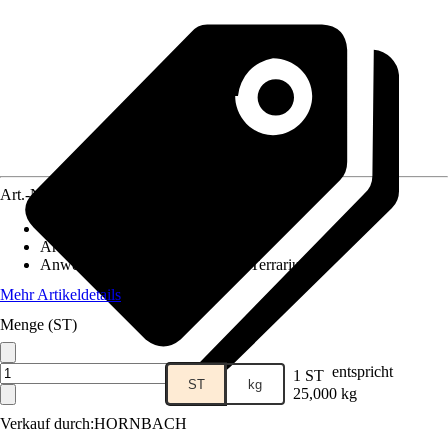
Art.-Nr.
5228874
Körnung
:
2 mm - 3 mm
Artikeltyp
:
Kies
Anwendungsbereich
:
Aquarium, Terrarium
Mehr Artikeldetails
Menge (ST)
entspricht
1 ST
ST
kg
25,000 kg
Verkauf durch:
HORNBACH