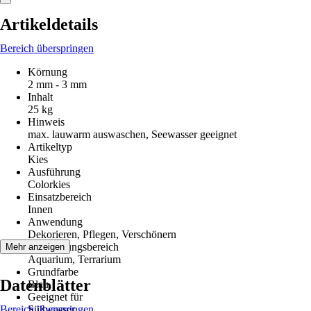
Artikeldetails
Bereich überspringen
Körnung
2 mm - 3 mm
Inhalt
25 kg
Hinweis
max. lauwarm auswaschen, Seewasser geeignet
Artikeltyp
Kies
Ausführung
Colorkies
Einsatzbereich
Innen
Anwendung
Dekorieren, Pflegen, Verschönern
Anwendungsbereich
Mehr anzeigen
Aquarium, Terrarium
Grundfarbe
Datenblätter
Blau
Geeignet für
Bereich überspringen
Süßwasser