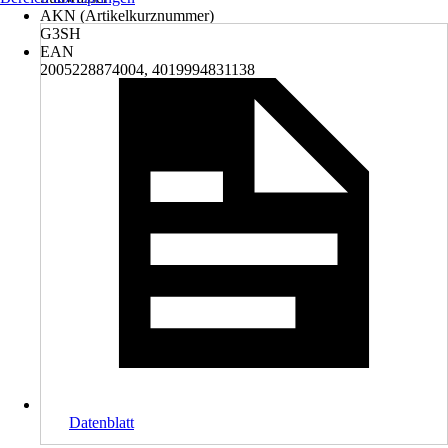
AKN (Artikelkurznummer)
G3SH
EAN
2005228874004, 4019994831138
Datenblatt