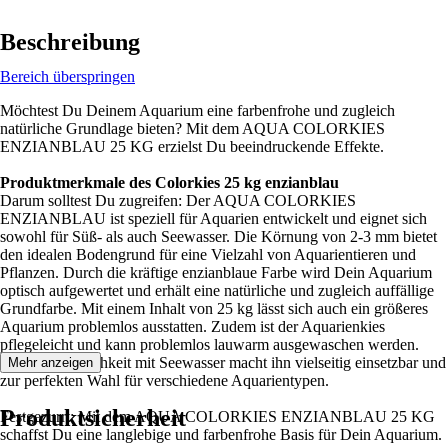
Beschreibung
Bereich überspringen
Möchtest Du Deinem Aquarium eine farbenfrohe und zugleich
natürliche Grundlage bieten? Mit dem AQUA COLORKIES
ENZIANBLAU 25 KG erzielst Du beeindruckende Effekte.
Produktmerkmale des Colorkies 25 kg enzianblau
Darum solltest Du zugreifen: Der AQUA COLORKIES
ENZIANBLAU ist speziell für Aquarien entwickelt und eignet sich
sowohl für Süß- als auch Seewasser. Die Körnung von 2-3 mm bietet
den idealen Bodengrund für eine Vielzahl von Aquarientieren und
Pflanzen. Durch die kräftige enzianblaue Farbe wird Dein Aquarium
optisch aufgewertet und erhält eine natürliche und zugleich auffällige
Grundfarbe. Mit einem Inhalt von 25 kg lässt sich auch ein größeres
Aquarium problemlos ausstatten. Zudem ist der Aquarienkies
pflegeleicht und kann problemlos lauwarm ausgewaschen werden.
Seine Verträglichkeit mit Seewasser macht ihn vielseitig einsetzbar und
Mehr anzeigen
zur perfekten Wahl für verschiedene Aquarientypen.
Produktsicherheit
Festgezurrt: Mit dem AQUA COLORKIES ENZIANBLAU 25 KG
schaffst Du eine langlebige und farbenfrohe Basis für Dein Aquarium.