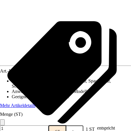
Art.-Nr.
4008298
Eigenschaft
:
Aushärtend, Überstreichbar, Spachtelbar,
Schleifbar, Beizbar, Lackierbar
Anwendung
:
Füllen, Reparieren, Modellieren
Geeignet für Untergrund
:
Holz
Mehr Artikeldetails
Menge (ST)
entspricht
1 ST