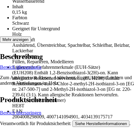
Wasserbasierend
Inhalt
0,15 kg
Farbton
Schwarz
Geeignet für Untergrund
Holz
Eigenschaft
Mehr anzeigen
Aushärtend, Überstreichbar, Spachtelbar, Schleifbar, Beizbar,
Lackierbar
Beschreibung
Anwendung
Füllen, Reparieren, Modellieren
Bereich überspringen
Ergänzende Gefahrenmerkmale (EUH-Sätze)
(EUH208) Enthält 1,2-Benzisothiazol-3(2H)-on. Kann
Zum Auskitten von Rissen, Astlöchern, Fugen, kleinen Löchern und
allergische Reaktionen hervorrufen., (EUH208) Enthält
anderen Vertiefungen im Holz.
Reaktionsmasse aus: 5-Chlor-2-methyl-2H-isothiazol-3-on [EG
nr. 247-500-7] und 2-Methyl-2H-isothiazol-3-on [EG nr. 220-
239-6] (3:1). Kann allergische Reaktionen hervorrufen.
Produktsicherheit
AKN (Artikelkurznummer)
HE8T
EAN
Bereich überspringen
2004008298009, 4007141094901, 4034139175717
Verantwortlich für Produktsicherheit:
.
Siehe Herstellerinformationen