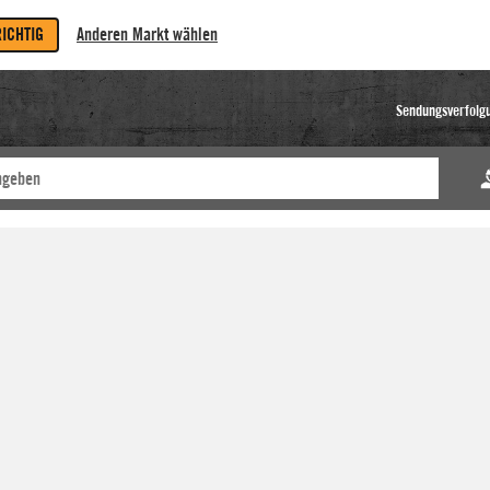
RICHTIG
Anderen Markt wählen
Sendungsverfolg