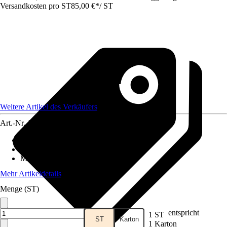
Versandkosten pro ST
85,00 €
*
/
ST
Weitere Artikel des Verkäufers
Art.-Nr.
12180312
Grundfarbe
:
Holz
Anwendungsbereich
:
Handlauf
Material
:
Holz
Mehr Artikeldetails
Menge (ST)
entspricht
1 ST
ST
Karton
1 Karton