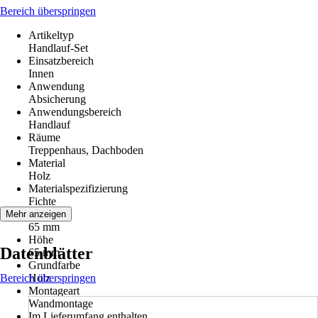
Bereich überspringen
Artikeltyp
Handlauf-Set
Einsatzbereich
Innen
Anwendung
Absicherung
Anwendungsbereich
Handlauf
Räume
Treppenhaus, Dachboden
Material
Holz
Materialspezifizierung
Fichte
Breite
Mehr anzeigen
65 mm
Höhe
Datenblätter
65 mm
Grundfarbe
Bereich überspringen
Holz
Montageart
Wandmontage
Im Lieferumfang enthalten