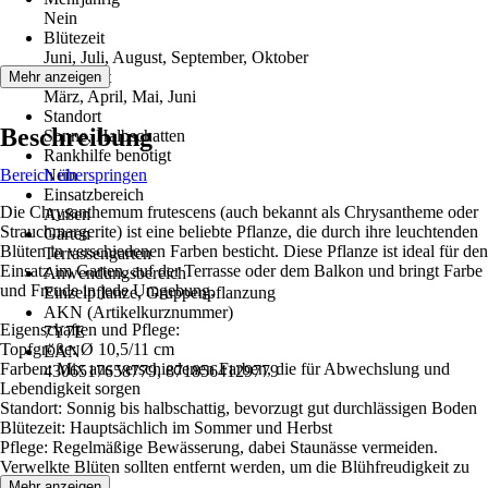
Nein
Blütezeit
Juni, Juli, August, September, Oktober
Pflanzzeit
Mehr anzeigen
März, April, Mai, Juni
Standort
Beschreibung
Sonne, Halbschatten
Rankhilfe benötigt
Bereich überspringen
Nein
Einsatzbereich
Die Chrysanthemum frutescens (auch bekannt als Chrysantheme oder
Außen
Strauchmargerite) ist eine beliebte Pflanze, die durch ihre leuchtenden
Gärten
Blüten in verschiedenen Farben besticht. Diese Pflanze ist ideal für den
Terrassengarten
Einsatz im Garten, auf der Terrasse oder dem Balkon und bringt Farbe
Anwendungsbereich
und Freude in jede Umgebung.
Einzelpflanze, Gruppenpflanzung
AKN (Artikelkurznummer)
Eigenschaften und Pflege:
7Y7E
Topfgröße: Ø 10,5/11 cm
EAN
Farben: Mix aus verschiedenen Farben, die für Abwechslung und
4306517658779, 8718564129779
Lebendigkeit sorgen
Standort: Sonnig bis halbschattig, bevorzugt gut durchlässigen Boden
Blütezeit: Hauptsächlich im Sommer und Herbst
Pflege: Regelmäßige Bewässerung, dabei Staunässe vermeiden.
Verwelkte Blüten sollten entfernt werden, um die Blühfreudigkeit zu
fördern
Mehr anzeigen