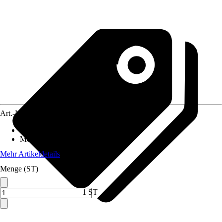
Art.-Nr.
12014709
Standort
:
Sonne, Halbschatten
Mehrjährig
:
Nein
Mehr Artikeldetails
Menge (ST)
1 ST