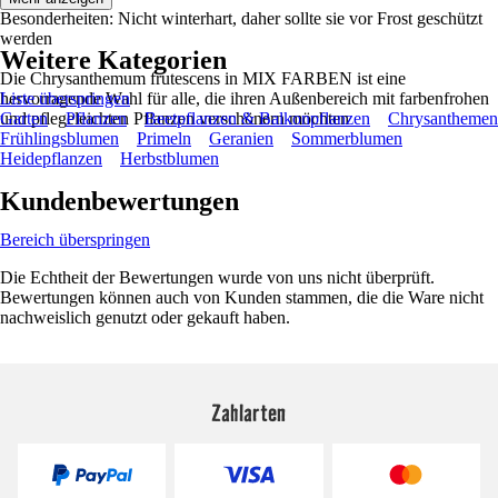
Besonderheiten: Nicht winterhart, daher sollte sie vor Frost geschützt
werden
Weitere Kategorien
Die Chrysanthemum frutescens in MIX FARBEN ist eine
hervorragende Wahl für alle, die ihren Außenbereich mit farbenfrohen
Liste überspringen
und pflegeleichten Pflanzen verschönern möchten
Garten
Pflanzen
Beetpflanzen & Balkonpflanzen
Chrysanthemen
Frühlingsblumen
Primeln
Geranien
Sommerblumen
Heidepflanzen
Herbstblumen
Kundenbewertungen
Bereich überspringen
Die Echtheit der Bewertungen wurde von uns nicht überprüft.
Bewertungen können auch von Kunden stammen, die die Ware nicht
nachweislich genutzt oder gekauft haben.
Zahlarten