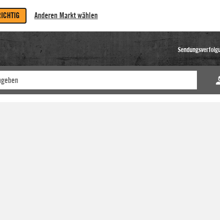
RICHTIG
Anderen Markt wählen
Sendungsverfolg