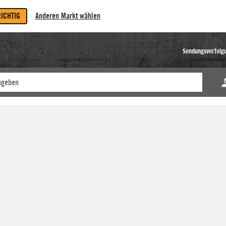
RICHTIG
Anderen Markt wählen
Sendungsverfolg