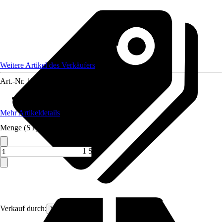
Weitere Artikel des Verkäufers
Art.-Nr.
12081376
Material Tischplatte
:
Holz
Mehr Artikeldetails
Menge (ST)
1 ST
Verkauf durch:
VCM