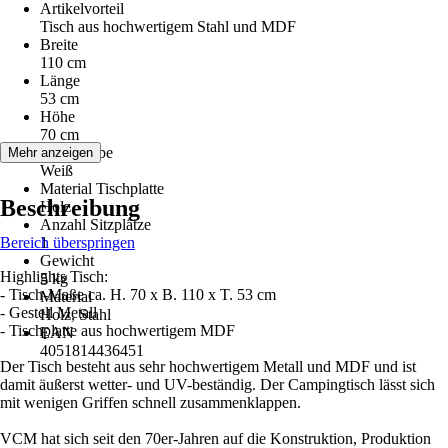
Artikelvorteil
Tisch aus hochwertigem Stahl und MDF
Breite
110 cm
Länge
53 cm
Höhe
70 cm
Grundfarbe
Mehr anzeigen
Weiß
Material Tischplatte
Beschreibung
Holz
Anzahl Sitzplätze
Bereich überspringen
1
Gewicht
Highlights Tisch:
5 kg
- Tisch-Maße ca. H. 70 x B. 110 x T. 53 cm
Material
- Gestell Metall
Holz, Stahl
- Tischplatte aus hochwertigem MDF
EAN
4051814436451
Der Tisch besteht aus sehr hochwertigem Metall und MDF und ist
damit äußerst wetter- und UV-beständig. Der Campingtisch lässt sich
mit wenigen Griffen schnell zusammenklappen.
VCM hat sich seit den 70er-Jahren auf die Konstruktion, Produktion