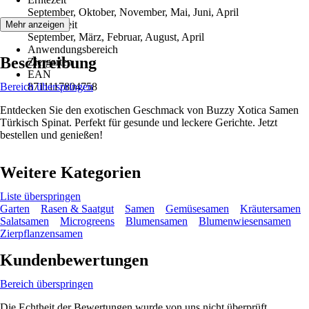
September, Oktober, November, Mai, Juni, April
Aussaatzeit
Mehr anzeigen
September, März, Februar, August, April
Anwendungsbereich
Beschreibung
Ziergarten
EAN
Bereich überspringen
8711117804758
Entdecken Sie den exotischen Geschmack von Buzzy Xotica Samen
Türkisch Spinat. Perfekt für gesunde und leckere Gerichte. Jetzt
bestellen und genießen!
Weitere Kategorien
Liste überspringen
Garten
Rasen & Saatgut
Samen
Gemüsesamen
Kräutersamen
Salatsamen
Microgreens
Blumensamen
Blumenwiesensamen
Zierpflanzensamen
Kundenbewertungen
Bereich überspringen
Die Echtheit der Bewertungen wurde von uns nicht überprüft.