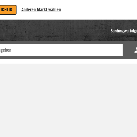
RICHTIG
Anderen Markt wählen
Sendungsverfolg