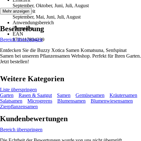
September, Oktober, Juni, Juli, August
Aussaatzeit
Mehr anzeigen
September, Mai, Juni, Juli, August
Anwendungsbereich
Beschreibung
Ziergarten
EAN
Bereich überspringen
8711117804239
Entdecken Sie die Buzzy Xotica Samen Komatsuna, Senfspinat
Samen bei unserem Pflanzensamen Webshop. Perfekt für Ihren Garten.
Jetzt bestellen!
Weitere Kategorien
Liste überspringen
Garten
Rasen & Saatgut
Samen
Gemüsesamen
Kräutersamen
Salatsamen
Microgreens
Blumensamen
Blumenwiesensamen
Zierpflanzensamen
Kundenbewertungen
Bereich überspringen
Die Echtheit der Bewertungen wurde von uns nicht überprüft.