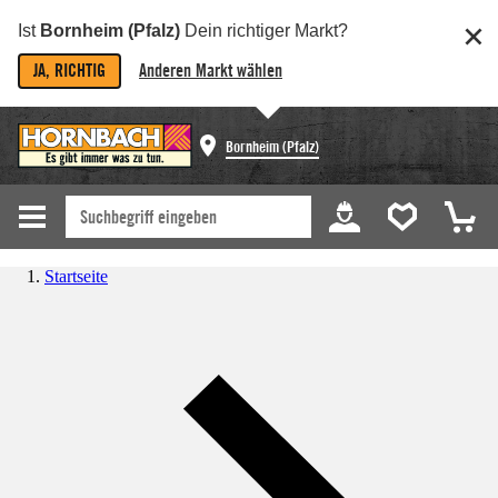
Ist
Bornheim (Pfalz)
Dein richtiger Markt?
JA, RICHTIG
Anderen Markt wählen
Bornheim (Pfalz)
Startseite