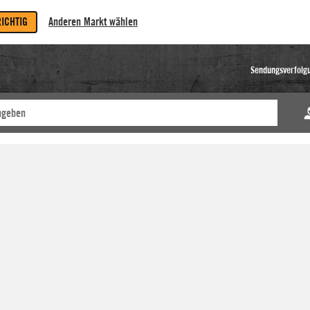
RICHTIG
Anderen Markt wählen
Sendungsverfolg