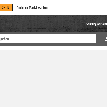
RICHTIG
Anderen Markt wählen
Sendungsverfolg