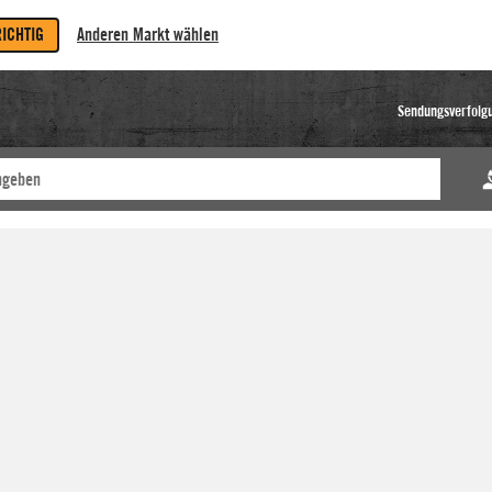
RICHTIG
Anderen Markt wählen
Sendungsverfolg