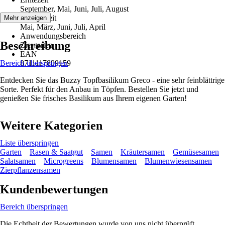
September, Mai, Juni, Juli, August
Aussaatzeit
Mehr anzeigen
Mai, März, Juni, Juli, April
Anwendungsbereich
Beschreibung
Ziergarten
EAN
Bereich überspringen
8711117809159
Entdecken Sie das Buzzy Topfbasilikum Greco - eine sehr feinblättrige
Sorte. Perfekt für den Anbau in Töpfen. Bestellen Sie jetzt und
genießen Sie frisches Basilikum aus Ihrem eigenen Garten!
Weitere Kategorien
Liste überspringen
Garten
Rasen & Saatgut
Samen
Kräutersamen
Gemüsesamen
Salatsamen
Microgreens
Blumensamen
Blumenwiesensamen
Zierpflanzensamen
Kundenbewertungen
Bereich überspringen
Die Echtheit der Bewertungen wurde von uns nicht überprüft.