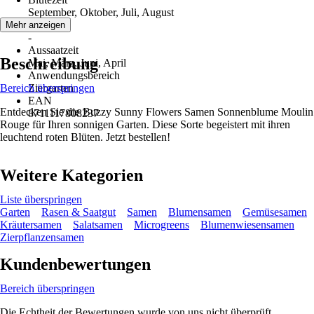
September, Oktober, Juli, August
Erntezeit
Mehr anzeigen
-
Aussaatzeit
Beschreibung
Mai, März, Juni, April
Anwendungsbereich
Bereich überspringen
Ziergarten
EAN
Entdecken Sie die Buzzy Sunny Flowers Samen Sonnenblume Moulin
8711117808237
Rouge für Ihren sonnigen Garten. Diese Sorte begeistert mit ihren
leuchtend roten Blüten. Jetzt bestellen!
Weitere Kategorien
Liste überspringen
Garten
Rasen & Saatgut
Samen
Blumensamen
Gemüsesamen
Kräutersamen
Salatsamen
Microgreens
Blumenwiesensamen
Zierpflanzensamen
Kundenbewertungen
Bereich überspringen
Die Echtheit der Bewertungen wurde von uns nicht überprüft.