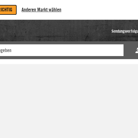
RICHTIG
Anderen Markt wählen
Sendungsverfolg