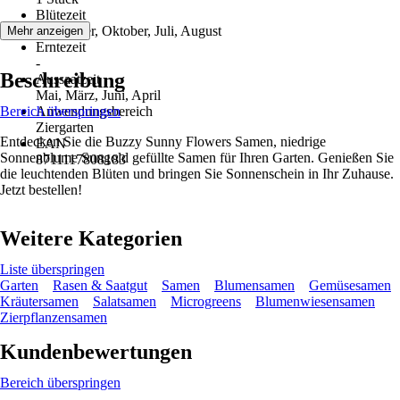
Blütezeit
September, Oktober, Juli, August
Mehr anzeigen
Erntezeit
-
Beschreibung
Aussaatzeit
Mai, März, Juni, April
Bereich überspringen
Anwendungsbereich
Ziergarten
Entdecken Sie die Buzzy Sunny Flowers Samen, niedrige
EAN
Sonnenblume Sungold gefüllte Samen für Ihren Garten. Genießen Sie
8711117808183
die leuchtenden Blüten und bringen Sie Sonnenschein in Ihr Zuhause.
Jetzt bestellen!
Weitere Kategorien
Liste überspringen
Garten
Rasen & Saatgut
Samen
Blumensamen
Gemüsesamen
Kräutersamen
Salatsamen
Microgreens
Blumenwiesensamen
Zierpflanzensamen
Kundenbewertungen
Bereich überspringen