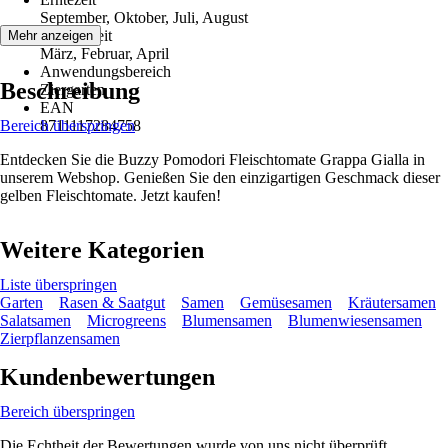
September, Oktober, Juli, August
Aussaatzeit
Mehr anzeigen
März, Februar, April
Anwendungsbereich
Beschreibung
Ziergarten
EAN
Bereich überspringen
8711117284758
Entdecken Sie die Buzzy Pomodori Fleischtomate Grappa Gialla in
unserem Webshop. Genießen Sie den einzigartigen Geschmack dieser
gelben Fleischtomate. Jetzt kaufen!
Weitere Kategorien
Liste überspringen
Garten
Rasen & Saatgut
Samen
Gemüsesamen
Kräutersamen
Salatsamen
Microgreens
Blumensamen
Blumenwiesensamen
Zierpflanzensamen
Kundenbewertungen
Bereich überspringen
Die Echtheit der Bewertungen wurde von uns nicht überprüft.