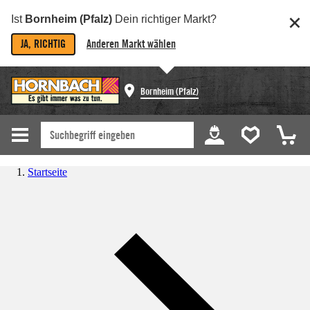
Ist
Bornheim (Pfalz)
Dein richtiger Markt?
JA, RICHTIG
Anderen Markt wählen
Bornheim (Pfalz)
Startseite