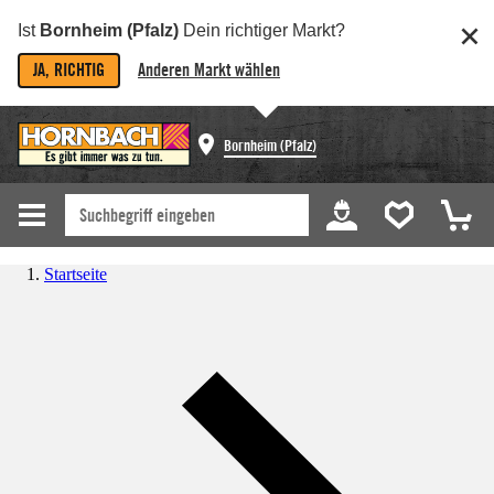
Ist
Bornheim (Pfalz)
Dein richtiger Markt?
JA, RICHTIG
Anderen Markt wählen
Bornheim (Pfalz)
Startseite