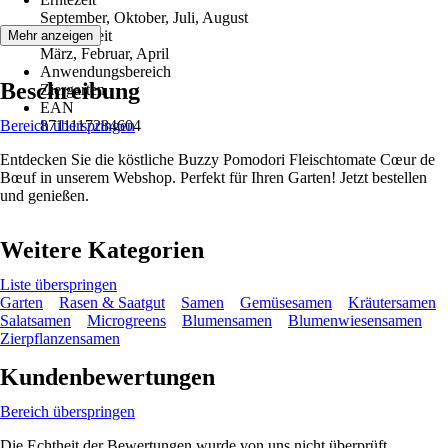
September, Oktober, Juli, August
Aussaatzeit
Mehr anzeigen
März, Februar, April
Anwendungsbereich
Beschreibung
Ziergarten
EAN
Bereich überspringen
8711117284604
Entdecken Sie die köstliche Buzzy Pomodori Fleischtomate Cœur de
Bœuf in unserem Webshop. Perfekt für Ihren Garten! Jetzt bestellen
und genießen.
Weitere Kategorien
Liste überspringen
Garten
Rasen & Saatgut
Samen
Gemüsesamen
Kräutersamen
Salatsamen
Microgreens
Blumensamen
Blumenwiesensamen
Zierpflanzensamen
Kundenbewertungen
Bereich überspringen
Die Echtheit der Bewertungen wurde von uns nicht überprüft.