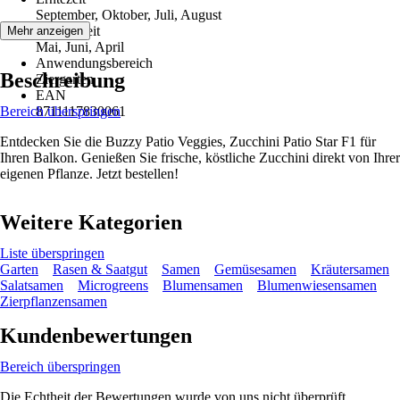
September, Oktober, Juli, August
Aussaatzeit
Mehr anzeigen
Mai, Juni, April
Anwendungsbereich
Beschreibung
Ziergarten
EAN
Bereich überspringen
8711117830061
Entdecken Sie die Buzzy Patio Veggies, Zucchini Patio Star F1 für
Ihren Balkon. Genießen Sie frische, köstliche Zucchini direkt von Ihrer
eigenen Pflanze. Jetzt bestellen!
Weitere Kategorien
Liste überspringen
Garten
Rasen & Saatgut
Samen
Gemüsesamen
Kräutersamen
Salatsamen
Microgreens
Blumensamen
Blumenwiesensamen
Zierpflanzensamen
Kundenbewertungen
Bereich überspringen
Die Echtheit der Bewertungen wurde von uns nicht überprüft.