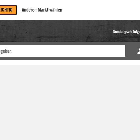
RICHTIG
Anderen Markt wählen
Sendungsverfolg