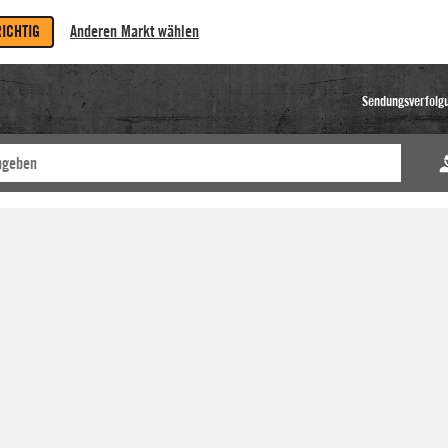
RICHTIG
Anderen Markt wählen
Sendungsverfolg