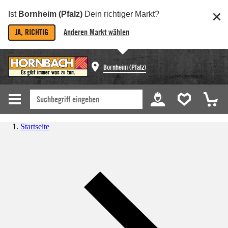
Ist
Bornheim (Pfalz)
Dein richtiger Markt?
JA, RICHTIG
Anderen Markt wählen
Bornheim (Pfalz)
Startseite