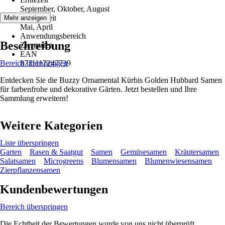
September, Oktober, August
Aussaatzeit
Mehr anzeigen
Mai, April
Anwendungsbereich
Beschreibung
Ziergarten
EAN
Bereich überspringen
8711117247739
Entdecken Sie die Buzzy Ornamental Kürbis Golden Hubbard Samen
für farbenfrohe und dekorative Gärten. Jetzt bestellen und Ihre
Sammlung erweitern!
Weitere Kategorien
Liste überspringen
Garten
Rasen & Saatgut
Samen
Gemüsesamen
Kräutersamen
Salatsamen
Microgreens
Blumensamen
Blumenwiesensamen
Zierpflanzensamen
Kundenbewertungen
Bereich überspringen
Die Echtheit der Bewertungen wurde von uns nicht überprüft.