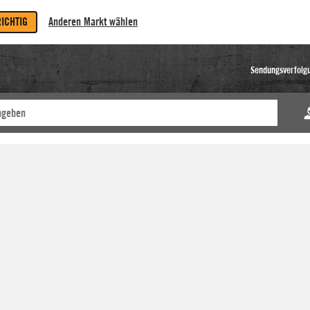
RICHTIG
Anderen Markt wählen
Sendungsverfolg