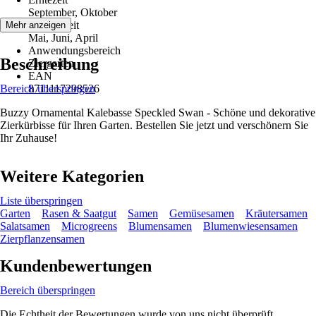
September, Oktober
Aussaatzeit
Mehr anzeigen
Mai, Juni, April
Anwendungsbereich
Beschreibung
Ziergarten
EAN
Bereich überspringen
8711117298526
Buzzy Ornamental Kalebasse Speckled Swan - Schöne und dekorative
Zierkürbisse für Ihren Garten. Bestellen Sie jetzt und verschönern Sie
Ihr Zuhause!
Weitere Kategorien
Liste überspringen
Garten
Rasen & Saatgut
Samen
Gemüsesamen
Kräutersamen
Salatsamen
Microgreens
Blumensamen
Blumenwiesensamen
Zierpflanzensamen
Kundenbewertungen
Bereich überspringen
Die Echtheit der Bewertungen wurde von uns nicht überprüft.