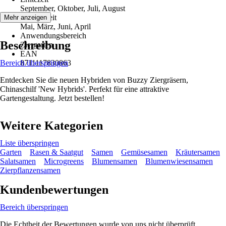
September, Oktober, Juli, August
Aussaatzeit
Mehr anzeigen
Mai, März, Juni, April
Anwendungsbereich
Beschreibung
Ziergarten
EAN
Bereich überspringen
8711117830863
Entdecken Sie die neuen Hybriden von Buzzy Ziergräsern,
Chinaschilf 'New Hybrids'. Perfekt für eine attraktive
Gartengestaltung. Jetzt bestellen!
Weitere Kategorien
Liste überspringen
Garten
Rasen & Saatgut
Samen
Gemüsesamen
Kräutersamen
Salatsamen
Microgreens
Blumensamen
Blumenwiesensamen
Zierpflanzensamen
Kundenbewertungen
Bereich überspringen
Die Echtheit der Bewertungen wurde von uns nicht überprüft.